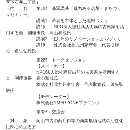
区下石井二丁目）
・内 容 第1部 基調講演「魅力ある店舗・まちづく
りセミナー」
講演1 若者を主体とした地域づくり
講師 NPO法人総社商店街筋の古民家を活
用する会 副理事長 高山和成氏
講演2 北九州のリノベーションまちづくり
講師 株式会社北九州家守舎 代表取締
役 遠矢弘毅氏
第2部 トークセッション
【スピーカー】
NPO法人総社商店街筋の古民家を活用する
会 副理事長 高山和成氏
株式会社北九州家守舎 代表取締役 遠矢弘
毅氏
【モデレーター】
株式会社YMFGZONEプラニング
第3部 交流会
・対 象 岡山市内の商店街等の商業集積地域の活性化
に関心のある方