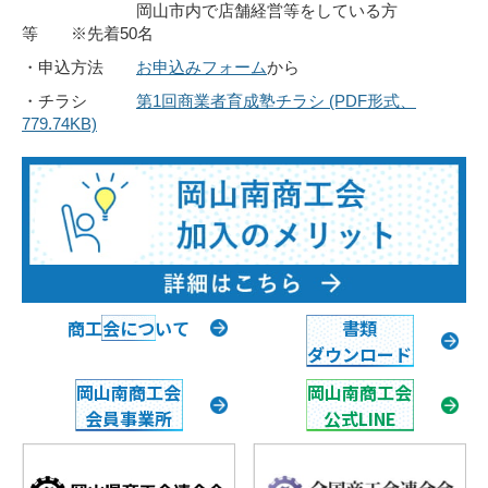
岡山市内で店舗経営等をしている方
等 ※先着50名
・申込方法
お申込みフォーム
から
・チラシ
第1回商業者育成塾チラシ (PDF形式、
779.74KB)
商工会について
書類
ダウンロード
岡山南商工会
岡山南商工会
会員事業所
公式LINE