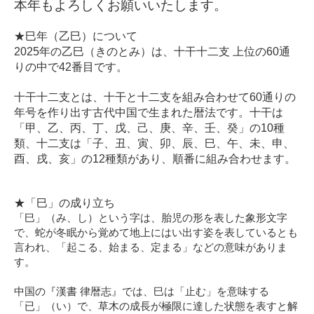
本年もよろしくお願いいたします。
★巳年（乙巳）について
2025年の乙巳（きのとみ）は、十干十二支 上位の60通
りの中で42番目です。
十干十二支とは、十干と十二支を組み合わせて60通りの
年号を作り出す古代中国で生まれた暦法です。十干は
「甲、乙、丙、丁、戊、己、庚、辛、壬、癸」の10種
類、十二支は「子、丑、寅、卯、辰、巳、午、未、申、
酉、戌、亥」の12種類があり、順番に組み合わせます。
★「巳」の成り立ち
「巳」（み、し）という字は、胎児の形を表した象形文字
で、蛇が冬眠から覚めて地上にはい出す姿を表しているとも
言われ、「起こる、始まる、定まる」などの意味がありま
す。
中国の『漢書 律暦志』では、巳は「止む」を意味する
「已」（い）で、草木の成長が極限に達した状態を表すと解