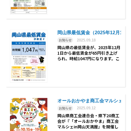
タウンページ的なホームページ
は、業種を問わず必要です。岡山
南商工会は、会員サービスとして
ホームページを作成します。ぜひ
お申…
岡山県最低賃金（2025年12月1日）1
2025.09.18
お知らせ
岡山県の最低賃金が、2025年12月
1日から最低賃金が65円引き上げ
られ、時給1047円になります。こ
れは2002年に最低賃金が時給のみ
で示されるようになって以降、過
去最大の引き上げ額で、初めて時
給が1000円を超える水準となりま
した。例年、最…
オールおかやま商工会マルシェｉ
2025.09.12
お知らせ
岡山県商工会連合会・県下20商工
会が『「オールおかやま」商工会
マルシェin岡山天満屋』を開催し