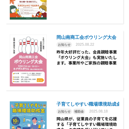
ます。 マルシェでは、「晴れの国
おかやま」で育まれる山海の幸
や、上質な素材を用いた加工品等
を楽しんでいただける販売コーナ
ー、地元人気店の弁当や惣菜の
販…
岡山南商工会ボウリング大会
2025.08.22
お知らせ
昨年大好評だった、会員親睦事業
「ボウリング大会」も実施いたし
ます。事業所やご家族の親睦事業
としてぜひご参加ください。当日
は、各種順位賞をご用意していま
す。 ・日 時 令和7年10月8
日（水） 19：00～・場 所
ネグザスボウル （岡山…
子育てしやすい職場環境助成金の
2025.08.18
お知らせ
補助金
岡山県が、従業員の子育てを応援
する「子育てしやすい職場環境助