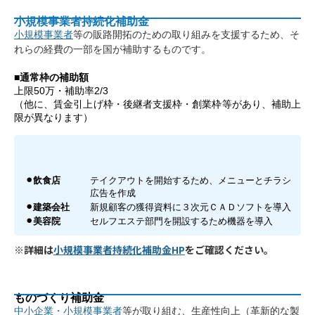
小規模事業者持続化補助金
小規模事業者
等の販路開拓のための取り組みを支援するため、そ
れらの経費の一部を国が補助するものです。​
■通常枠の補助額
上限50万・補助率2/3
（他に、賃金引上げ枠・後継者支援枠・創業枠等があり、補助上
限が異なります）
⚫︎飲食店
テイクアウトを開始するため、メニューとチラシ
広告を作成
⚫︎建築会社
新規顧客の獲得資料に３次元ＣＡＤソフトを導入
⚫︎美容院
セルフエステ部門を開設するため機器を導入
※詳細は
小規模事業者持続化補助金HP
をご確認ください。
ものづくり補助金
中小企業・小規模事業者
等が取り組む、生産性向上（革新的な製