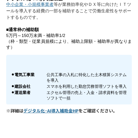
中小企業・小規模事業者
等が業務効率化やＤＸ等に向けたＩＴツ
ールを導入する経費の一部を補助することで労働生産性をサポー
トするものです。
■通常枠の補助額
5万円～150万未満・補助率1/2
（枠・類型・従業員規模により、補助上限額・補助率が異なりま
す）
⚫︎
電気工事業
公共工事の入札に特化した土木積算システム
を導入
⚫︎
建設会社
スマホを利用した勤怠労務管理ソフトを導入
⚫︎
運送業者
エクセル管理の売上・入金・請求資料を管理
ソフトで一括
※詳細は
デジタル化･AI導入補助金HP
をご確認ください。