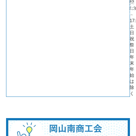
間
合
8:3
わ
せ
～
17
土
日
祝
祭
日
年
末
年
始
は
除
く