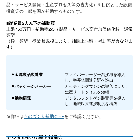
品・サービス開発・生産プロセス等の省力化）を目的とした設備
投資等の一部を国が補助するものです。​
■従業員5人以下の補助額
上限750万円・補助率2/3（製品・サービス高付加価値化枠：通常
類型）
（枠・類型・従業員規模により、補助上限額・補助率が異なりま
す）
⚫︎金属製品製造業
ファイバーレーザー溶接機を導入
し、半導体関連分野へ進出
⚫︎パッケージメーカー
カッティングマシンの導入により、
生産リードタイムを短縮
⚫︎動物病院
デジタルレントゲン装置等を導入
し、地域医療連携制度を構築
※詳細は
ものづくり補助金HP
をご確認ください。
デジタル化･AI導入補助金