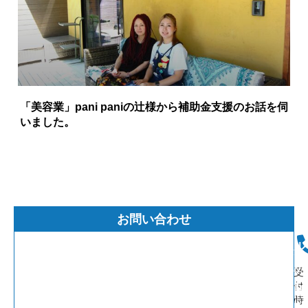
「美容業」pani paniの辻様から補助金支援のお話を伺
いました。
お問い合わせ
メ
ー
ル
で
の
受
お
付
問
時
い