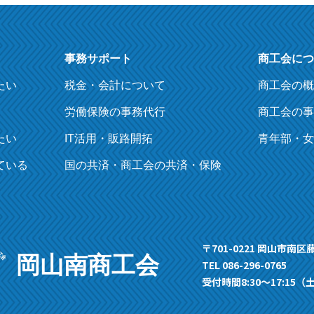
事務サポート
商工会につ
たい
税金・会計について
商工会の概
労働保険の事務代行
商工会の事
たい
IT活用・販路開拓
青年部・女
ている
国の共済・商工会の共済・保険
〒701-0221 岡山市南区藤
岡山南商工会
TEL 086-296-0765
受付時間8:30〜17:15